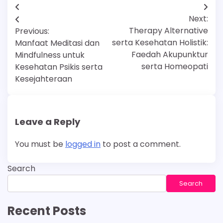
Post
Next:
navigation
Therapy Alternative
Previous:
serta Kesehatan Holistik:
Manfaat Meditasi dan
Faedah Akupunktur
Mindfulness untuk
serta Homeopati
Kesehatan Psikis serta
Kesejahteraan
Leave a Reply
You must be
logged in
to post a comment.
Search
Search
Recent Posts