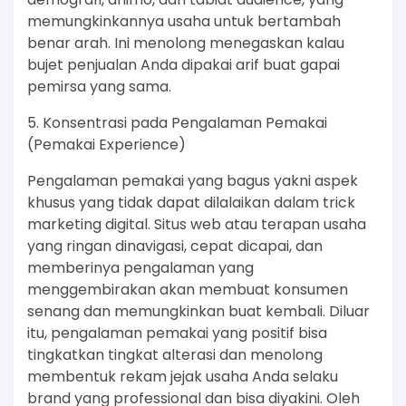
memungkinkannya usaha untuk bertambah
benar arah. Ini menolong menegaskan kalau
bujet penjualan Anda dipakai arif buat gapai
pemirsa yang sama.
5. Konsentrasi pada Pengalaman Pemakai
(Pemakai Experience)
Pengalaman pemakai yang bagus yakni aspek
khusus yang tidak dapat dilalaikan dalam trick
marketing digital. Situs web atau terapan usaha
yang ringan dinavigasi, cepat dicapai, dan
memberinya pengalaman yang
menggembirakan akan membuat konsumen
senang dan memungkinkan buat kembali. Diluar
itu, pengalaman pemakai yang positif bisa
tingkatkan tingkat alterasi dan menolong
membentuk rekam jejak usaha Anda selaku
brand yang professional dan bisa diyakini. Oleh