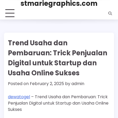
stmariegraphics.com
Skip
to
content
Trend Usaha dan
Pembaruan: Trick Penjualan
Digital untuk Startup dan
Usaha Online Sukses
Posted on
February 2, 2025
by
admin
dewatogel
– Trend Usaha dan Pembaruan: Trick
Penjualan Digital untuk Startup dan Usaha Online
Sukses