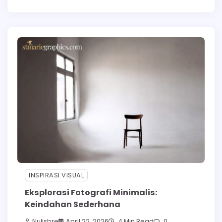
INSPIRASI VISUAL
Eksplorasi Fotografi Minimalis:
Keindahan Sederhana
Nulisbre
April 22, 2026
4 Min Read
0