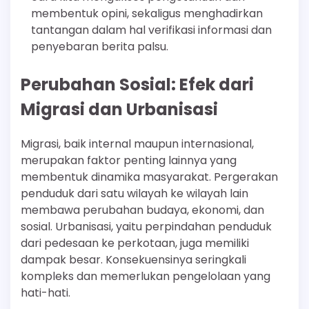
membentuk opini, sekaligus menghadirkan
tantangan dalam hal verifikasi informasi dan
penyebaran berita palsu.
Perubahan Sosial: Efek dari
Migrasi dan Urbanisasi
Migrasi, baik internal maupun internasional,
merupakan faktor penting lainnya yang
membentuk dinamika masyarakat. Pergerakan
penduduk dari satu wilayah ke wilayah lain
membawa perubahan budaya, ekonomi, dan
sosial. Urbanisasi, yaitu perpindahan penduduk
dari pedesaan ke perkotaan, juga memiliki
dampak besar. Konsekuensinya seringkali
kompleks dan memerlukan pengelolaan yang
hati-hati.