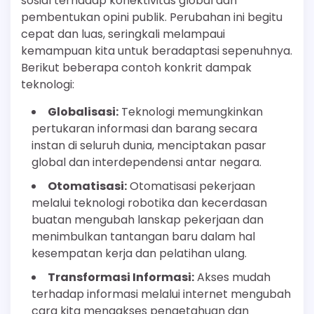
sosial terhadap konektivitas global dan
pembentukan opini publik. Perubahan ini begitu
cepat dan luas, seringkali melampaui
kemampuan kita untuk beradaptasi sepenuhnya.
Berikut beberapa contoh konkrit dampak
teknologi:
Globalisasi:
Teknologi memungkinkan
pertukaran informasi dan barang secara
instan di seluruh dunia, menciptakan pasar
global dan interdependensi antar negara.
Otomatisasi:
Otomatisasi pekerjaan
melalui teknologi robotika dan kecerdasan
buatan mengubah lanskap pekerjaan dan
menimbulkan tantangan baru dalam hal
kesempatan kerja dan pelatihan ulang.
Transformasi Informasi:
Akses mudah
terhadap informasi melalui internet mengubah
cara kita mengakses pengetahuan dan