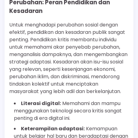
Perubahan: Peran Pendidikan dan
Kesadaran
Untuk menghadapi perubahan sosial dengan
efektif, pendidikan dan kesadaran publik sangat
penting. Pendidikan kritis membantu individu
untuk memahami akar penyebab perubahan,
menganalisis dampaknya, dan mengembangkan
strategi adaptasi. Kesadaran akan isu-isu sosial
yang relevan, seperti kesenjangan ekonomi,
perubahan iklim, dan diskriminasi, mendorong
tindakan kolektif untuk menciptakan
masyarakat yang lebih adil dan berkelanjutan.
Literasi digital:
Memahami dan mampu
menggunakan teknologi secara kritis sangat
penting di era digital ini.
Keterampilan adaptasi:
Kemampuan
untuk belajar hal baru dan beradaptasi dengan