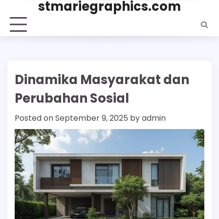
stmariegraphics.com
Skip
to
content
Dinamika Masyarakat dan
Perubahan Sosial
Posted on
September 9, 2025
by
admin