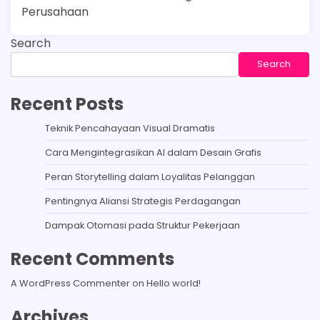
Perusahaan
Search
Search
Recent Posts
Teknik Pencahayaan Visual Dramatis
Cara Mengintegrasikan AI dalam Desain Grafis
Peran Storytelling dalam Loyalitas Pelanggan
Pentingnya Aliansi Strategis Perdagangan
Dampak Otomasi pada Struktur Pekerjaan
Recent Comments
A WordPress Commenter
on
Hello world!
Archives