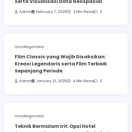
serta Visualisasi Data Geospasial
Admin
February 7, 2025
3 Min Read
0
Uncategorized
Film Classic yang Wajib Disaksikan:
Kreasi Legendaris serta Film Terbaik
Sepanjang Periode
Admin
January 31, 2025
4 Min Read
0
Uncategorized
Teknik Bermalam Irit: Opsi Hotel