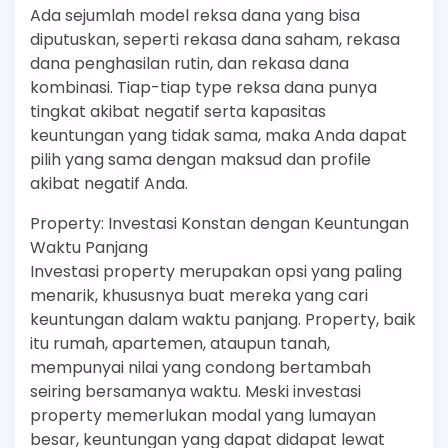
Ada sejumlah model reksa dana yang bisa
diputuskan, seperti rekasa dana saham, rekasa
dana penghasilan rutin, dan rekasa dana
kombinasi. Tiap-tiap type reksa dana punya
tingkat akibat negatif serta kapasitas
keuntungan yang tidak sama, maka Anda dapat
pilih yang sama dengan maksud dan profile
akibat negatif Anda.
Property: Investasi Konstan dengan Keuntungan
Waktu Panjang
Investasi property merupakan opsi yang paling
menarik, khususnya buat mereka yang cari
keuntungan dalam waktu panjang. Property, baik
itu rumah, apartemen, ataupun tanah,
mempunyai nilai yang condong bertambah
seiring bersamanya waktu. Meski investasi
property memerlukan modal yang lumayan
besar, keuntungan yang dapat didapat lewat