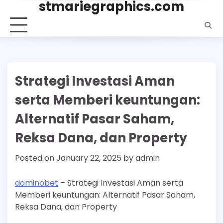
stmariegraphics.com
Skip
to
content
Strategi Investasi Aman
serta Memberi keuntungan:
Alternatif Pasar Saham,
Reksa Dana, dan Property
Posted on
January 22, 2025
by
admin
dominobet
– Strategi Investasi Aman serta
Memberi keuntungan: Alternatif Pasar Saham,
Reksa Dana, dan Property