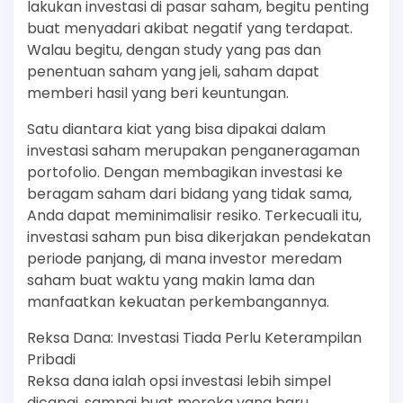
lakukan investasi di pasar saham, begitu penting
buat menyadari akibat negatif yang terdapat.
Walau begitu, dengan study yang pas dan
penentuan saham yang jeli, saham dapat
memberi hasil yang beri keuntungan.
Satu diantara kiat yang bisa dipakai dalam
investasi saham merupakan penganeragaman
portofolio. Dengan membagikan investasi ke
beragam saham dari bidang yang tidak sama,
Anda dapat meminimalisir resiko. Terkecuali itu,
investasi saham pun bisa dikerjakan pendekatan
periode panjang, di mana investor meredam
saham buat waktu yang makin lama dan
manfaatkan kekuatan perkembangannya.
Reksa Dana: Investasi Tiada Perlu Keterampilan
Pribadi
Reksa dana ialah opsi investasi lebih simpel
dicapai, sampai buat mereka yang baru