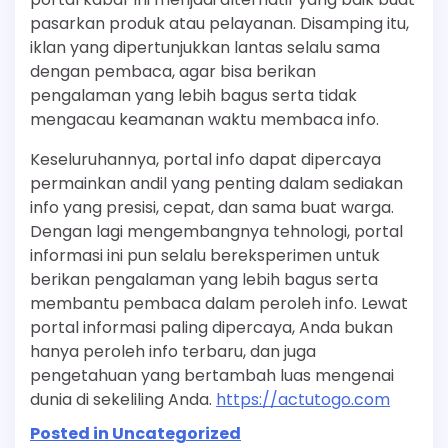
pasarkan produk atau pelayanan. Disamping itu,
iklan yang dipertunjukkan lantas selalu sama
dengan pembaca, agar bisa berikan
pengalaman yang lebih bagus serta tidak
mengacau keamanan waktu membaca info.
Keseluruhannya, portal info dapat dipercaya
permainkan andil yang penting dalam sediakan
info yang presisi, cepat, dan sama buat warga.
Dengan lagi mengembangnya tehnologi, portal
informasi ini pun selalu bereksperimen untuk
berikan pengalaman yang lebih bagus serta
membantu pembaca dalam peroleh info. Lewat
portal informasi paling dipercaya, Anda bukan
hanya peroleh info terbaru, dan juga
pengetahuan yang bertambah luas mengenai
dunia di sekeliling Anda.
https://actutogo.com
Posted in Uncategorized