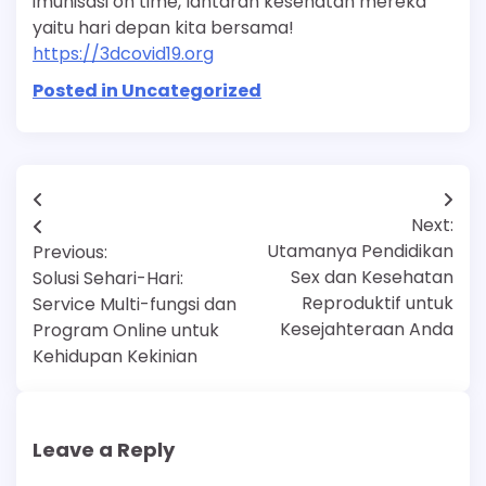
imunisasi on time, lantaran kesehatan mereka
yaitu hari depan kita bersama!
https://3dcovid19.org
Posted in Uncategorized
Post
Next:
navigation
Utamanya Pendidikan
Previous:
Sex dan Kesehatan
Solusi Sehari-Hari:
Reproduktif untuk
Service Multi-fungsi dan
Kesejahteraan Anda
Program Online untuk
Kehidupan Kekinian
Leave a Reply