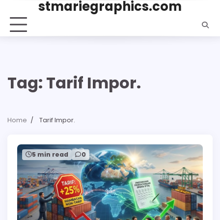
stmariegraphics.com
Skip
to
content
Tag:
Tarif Impor.
Home
Tarif Impor.
5 min read
0