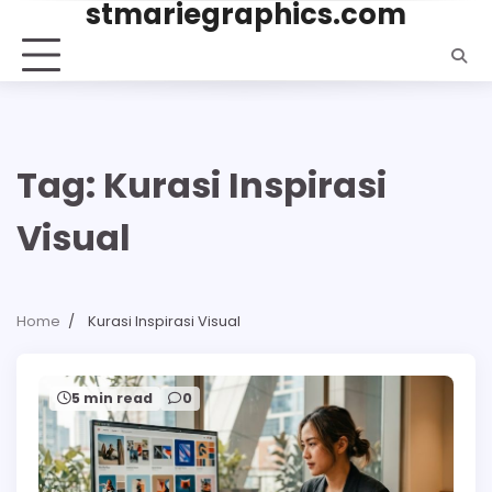
stmariegraphics.com
Skip
to
content
Tag:
Kurasi Inspirasi
Visual
Home
Kurasi Inspirasi Visual
5 min read
0