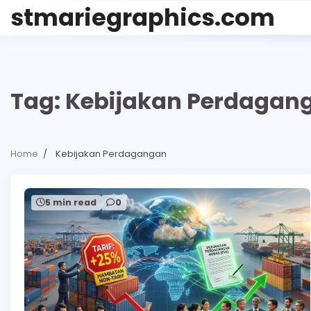
Skip
stmariegraphics.com
to
content
Tag:
Kebijakan Perdagan
Home
Kebijakan Perdagangan
5 min read
0