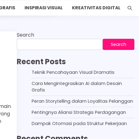
GRAFIS
INSPIRASI VISUAL
KREATIVITAS DIGITAL
Search
Search
Recent Posts
Teknik Pencahayaan Visual Dramatis
Cara Mengintegrasikan AI dalam Desain
Grafis
Peran Storytelling dalam Loyalitas Pelanggan
emain
Pentingnya Aliansi Strategis Perdagangan
yang
n
Dampak Otomasi pada Struktur Pekerjaan
Recent Comments