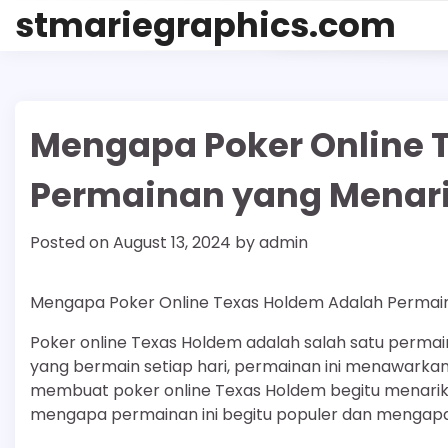
Skip
stmariegraphics.com
to
content
Mengapa Poker Online 
Permainan yang Menar
Posted on
August 13, 2024
by
admin
Mengapa Poker Online Texas Holdem Adalah Permai
Poker online Texas Holdem adalah salah satu permain
yang bermain setiap hari, permainan ini menawarka
membuat poker online Texas Holdem begitu menarik? 
mengapa permainan ini begitu populer dan mengapa 