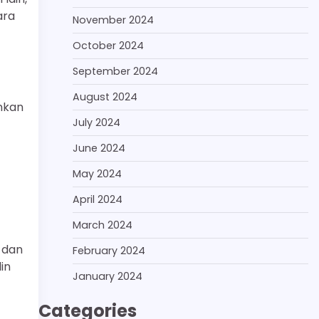
ara
November 2024
October 2024
September 2024
August 2024
inkan
July 2024
June 2024
May 2024
April 2024
March 2024
 dan
February 2024
in
January 2024
Categories