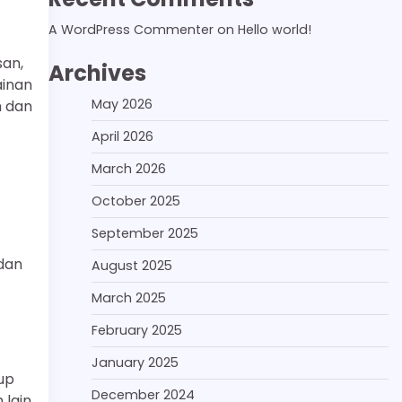
A WordPress Commenter
on
Hello world!
an,
Archives
ainan
May 2026
n dan
April 2026
March 2026
October 2025
September 2025
dan
August 2025
March 2025
February 2025
January 2025
up
December 2024
lain,