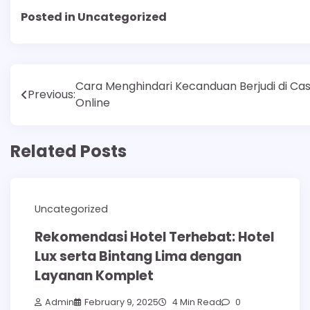
Posted in Uncategorized
Post
Cara Menghindari Kecanduan Berjudi di Cas
Previous:
Online
navigation
Related Posts
Uncategorized
Rekomendasi Hotel Terhebat: Hotel
Lux serta Bintang Lima dengan
Layanan Komplet
Admin
February 9, 2025
4 Min Read
0